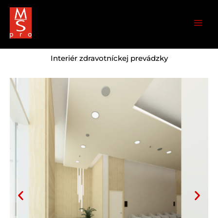
Skip
Mai
to
Men
content
Interiér zdravotníckej prevádzky